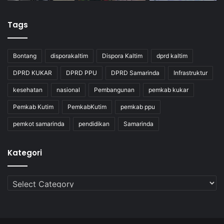
Tags
Bontang
disporakaltim
Dispora Kaltim
dprd kaltim
DPRD KUKAR
DPRD PPU
DPRD Samarinda
Infrastruktur
kesehatan
nasional
Pembangunan
pemkab kukar
Pemkab Kutim
PemkabKutim
pemkab ppu
pemkot samarinda
pendidikan
Samarinda
Kategori
Kategori