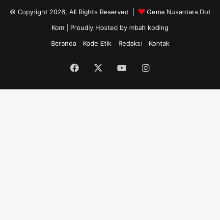
© Copyright 2026, All Rights Reserved |
Gema Nusantara Dot
Kom
| Proudly Hosted by
mbah koding
Beranda
Kode Etik
Redaksi
Kontak
Facebook
X
YouTube
Instagram