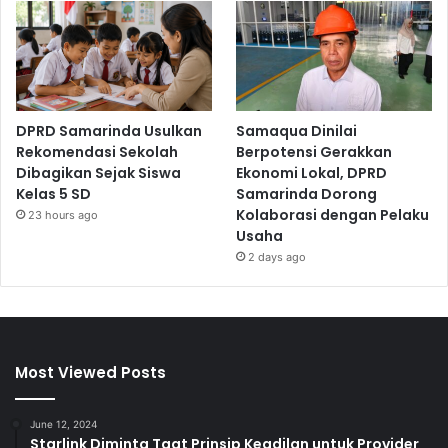
DPRD Samarinda Usulkan
Samaqua Dinilai
Rekomendasi Sekolah
Berpotensi Gerakkan
Dibagikan Sejak Siswa
Ekonomi Lokal, DPRD
Kelas 5 SD
Samarinda Dorong
Kolaborasi dengan Pelaku
23 hours ago
Usaha
2 days ago
Most Viewed Posts
June 12, 2024
Starlink Diminta Taat Prinsip Keadilan untuk Provider