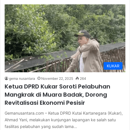
KUKAR
gema nusantara
November 22, 2025
264
Ketua DPRD Kukar Soroti Pelabuhan
Mangkrak di Muara Badak, Dorong
Revitalisasi Ekonomi Pesisir
Gemanusantara.com – Ketua DPRD Kutai Kartanegara (Kukar),
Ahmad Yani, melakukan kunjungan lapangan ke salah satu
fasilitas pelabuhan yang sudah lama…