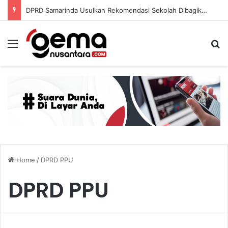
DPRD Samarinda Usulkan Rekomendasi Sekolah Dibagikan Sejak Siswa Kelas 5 SD
Menu
S
Home
/
DPRD PPU
DPRD PPU