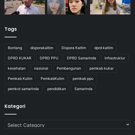
Tags
Bontang
disporakaltim
Dispora Kaltim
dprd kaltim
DPRD KUKAR
DPRD PPU
DPRD Samarinda
Infrastruktur
kesehatan
nasional
Pembangunan
pemkab kukar
Pemkab Kutim
PemkabKutim
pemkab ppu
pemkot samarinda
pendidikan
Samarinda
Kategori
Kategori