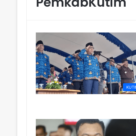
PemkabKutim
KUT