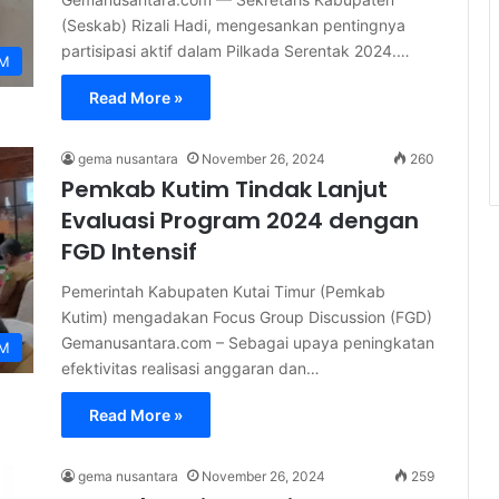
(Seskab) Rizali Hadi, mengesankan pentingnya
partisipasi aktif dalam Pilkada Serentak 2024.…
IM
Read More »
gema nusantara
November 26, 2024
260
Pemkab Kutim Tindak Lanjut
Evaluasi Program 2024 dengan
FGD Intensif
Pemerintah Kabupaten Kutai Timur (Pemkab
Kutim) mengadakan Focus Group Discussion (FGD)
Gemanusantara.com – Sebagai upaya peningkatan
IM
efektivitas realisasi anggaran dan…
Read More »
gema nusantara
November 26, 2024
259