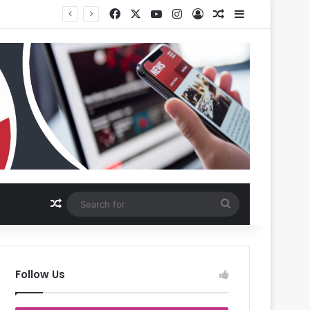
Facebook
X
YouTube
Instagram
Log In
Random Article
Sidebar
Random Article
Search
for
Follow Us