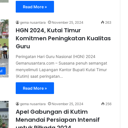
Read More »
gema nusantara
November 25, 2024
263
HGN 2024, Kutai Timur
Komitmen Peningkatan Kualitas
Guru
Peringatan Hari Guru Nasional (HGN) 2024
Gemanusantara.com – Suasana penuh semangat
menyelimuti Lapangan Kantor Bupati Kutai Timur
IM
(Kutim) saat peringatan…
Read More »
gema nusantara
November 25, 2024
256
Apel Gabungan di Kutim
Menandai Persiapan Intensif
untuk Pilkada 2024