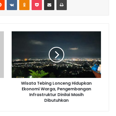
Wisata
Tebing
Lonceng
Hidupkan
Ekonomi
Warga,
Pengembangan
Infrastruktur
Dinilai
Wisata Tebing Lonceng Hidupkan
Masih
Dibutuhkan
Ekonomi Warga, Pengembangan
Infrastruktur Dinilai Masih
Dibutuhkan