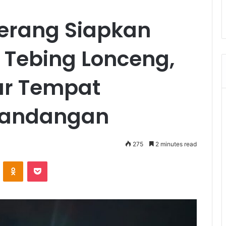
erang Siapkan
k Tebing Lonceng,
ar Tempat
mandangan
275
2 minutes read
VKontakte
Odnoklassniki
Pocket