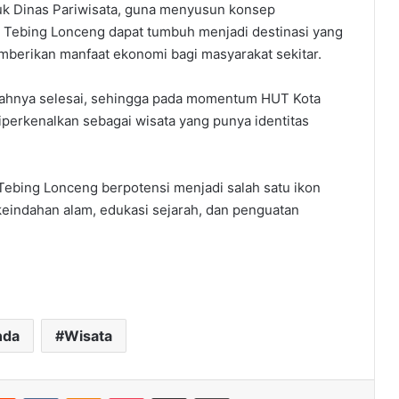
suk Dinas Pariwisata, guna menyusun konsep
 Tebing Lonceng dapat tumbuh menjadi destinasi yang
emberikan manfaat ekonomi bagi masyarakat sekitar.
jarahnya selesai, sehingga pada momentum HUT Kota
perkenalkan sebagai wisata yang punya identitas
 Tebing Lonceng berpotensi menjadi salah satu ikon
indahan alam, edukasi sejarah, dan penguatan
nda
Wisata
erest
Reddit
VKontakte
Odnoklassniki
Pocket
Share via Email
Print