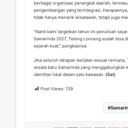
berbagai organisasi perangkat daerah, terma
pengembangan yang terintegrasi. Harapannya,
tidak hanya menarik wisatawan, tetapi juga m
“Nanti kami targetkan tahun ini penulisan se
Samarinda 2027, Tebing Lonceng sudah bisa di
sejarah kuat,” pungkasnya.
Jika seluruh tahapan berjalan sesuai rencana,
wisata baru Samarinda yang menggabungkan ke
identitas lokal dalam satu kawasan.
(Sal)
Post Views:
139
Samari
Facebook
X
LinkedIn
Tumblr
Pint