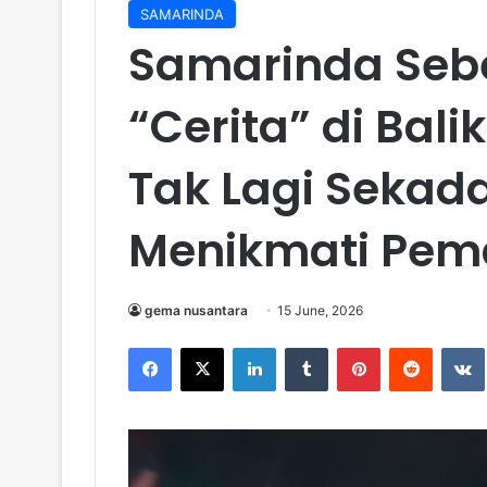
SAMARINDA
Samarinda Seb
“Cerita” di Bali
Tak Lagi Sekad
Menikmati Pe
gema nusantara
15 June, 2026
Facebook
X
LinkedIn
Tumblr
Pinterest
Reddit