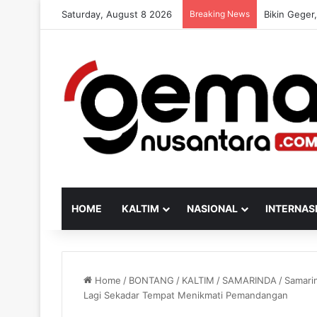
Saturday, August 8 2026
Breaking News
Ada 6 Juta 
HOME
KALTIM
NASIONAL
INTERNAS
Home
/
BONTANG
/
KALTIM
/
SAMARINDA
/
Samarin
Lagi Sekadar Tempat Menikmati Pemandangan