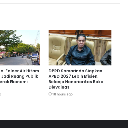
ai Folder Air Hitam
DPRD Samarinda Siapkan
 Jadi Ruang Publik
APBD 2027 Lebih Efisien,
erak Ekonomi
Belanja Nonprioritas Bakal
Dievaluasi
o
18 hours ago