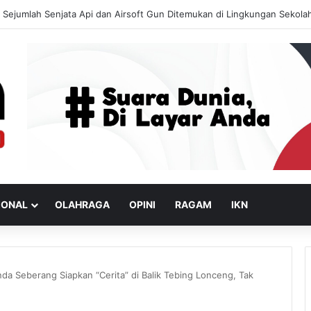
Data Ganda Penerima MBG, BGN Turun Tangan untuk Bersih-Bersih Dat
IONAL
OLAHRAGA
OPINI
RAGAM
IKN
da Seberang Siapkan “Cerita” di Balik Tebing Lonceng, Tak