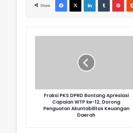
Share
Fraksi
PKS
DPRD
Bontang
Apresiasi
Capaian
WTP
ke-
12,
Fraksi PKS DPRD Bontang Apresiasi
Dorong
Penguatan
Capaian WTP ke-12, Dorong
Akuntabilitas
Penguatan Akuntabilitas Keuangan
Keuangan
Daerah
Daerah