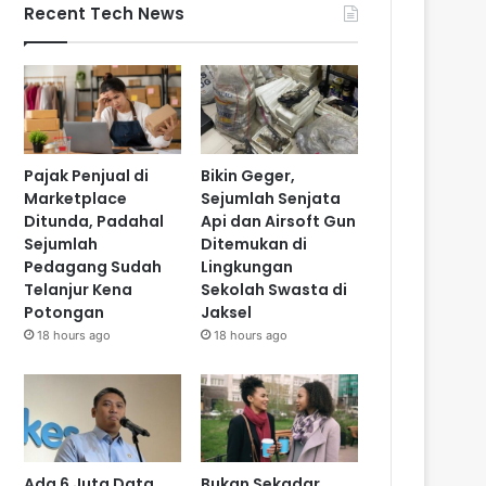
Recent Tech News
Pajak Penjual di
Bikin Geger,
Marketplace
Sejumlah Senjata
Ditunda, Padahal
Api dan Airsoft Gun
Sejumlah
Ditemukan di
Pedagang Sudah
Lingkungan
Telanjur Kena
Sekolah Swasta di
Potongan
Jaksel
18 hours ago
18 hours ago
Ada 6 Juta Data
Bukan Sekadar