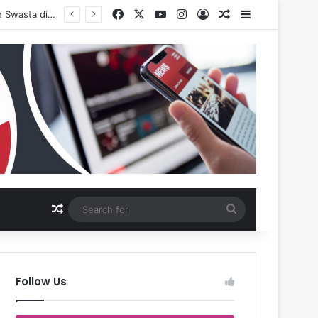
Facebook
X
YouTube
Instagram
Log In
Random Article
Sidebar
a
Random Article
Search
for
Follow Us